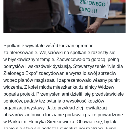
Spotkanie wywołało wśród łodzian ogromne
zainteresowanie. Wejściówki na spotkanie rozeszły się
w błyskawicznym tempie. Zaowocowało to gorącą, pełną
pomysłów i wskazówek dyskusją. Stowarzyszenie “Nie dla
Zielonego Expo” zdecydowanie wyraziło swój sprzeciw
wobec planów magistratu i zaprezentowało własny punkt
widzenia. Z kolei młoda mieszkanka dzielnicy Widzew
poparła projekt. Przemyśleniami dzielili się przedstawiciele
seniorów, padały też pytania o wysokość kosztów
organizacji wystawy. Jako przykład złej rewitalizacji
obszarów zielonych łodzianie podawali prace prowadzone
w Parku im. Henryka Sienkiewicza. Obawiali się, by tak
samo nie stało się podczas ewentualnej realizacji Expo.