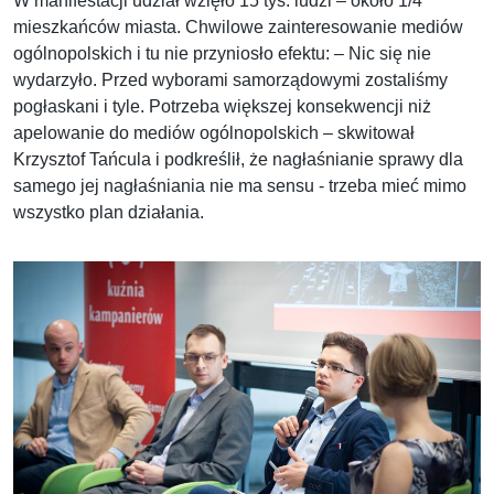
W manifestacji udział wzięło 15 tys. ludzi – około 1/4
mieszkańców miasta. Chwilowe zainteresowanie mediów
ogólnopolskich i tu nie przyniosło efektu: – Nic się nie
wydarzyło. Przed wyborami samorządowymi zostaliśmy
pogłaskani i tyle. Potrzeba większej konsekwencji niż
apelowanie do mediów ogólnopolskich – skwitował
Krzysztof Tańcula i podkreślił, że nagłaśnianie sprawy dla
samego jej nagłaśniania nie ma sensu - trzeba mieć mimo
wszystko plan działania.