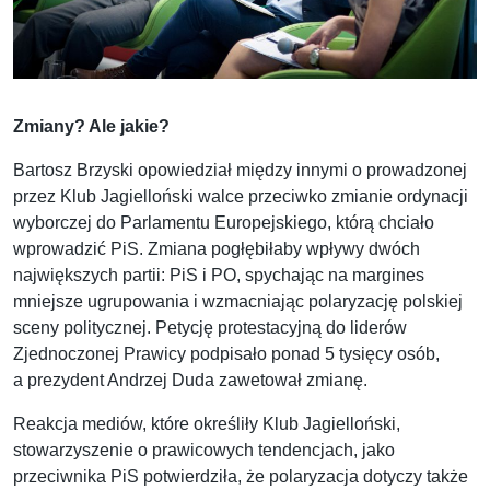
Zmiany? Ale jakie?
Bartosz Brzyski opowiedział między innymi o prowadzonej
przez Klub Jagielloński walce przeciwko zmianie ordynacji
wyborczej do Parlamentu Europejskiego, którą chciało
wprowadzić PiS. Zmiana pogłębiłaby wpływy dwóch
największych partii: PiS i PO, spychając na margines
mniejsze ugrupowania i wzmacniając polaryzację polskiej
sceny politycznej. Petycję protestacyjną do liderów
Zjednoczonej Prawicy podpisało ponad 5 tysięcy osób,
a prezydent Andrzej Duda zawetował zmianę.
Reakcja mediów, które określiły Klub Jagielloński,
stowarzyszenie o prawicowych tendencjach, jako
przeciwnika PiS potwierdziła, że polaryzacja dotyczy także